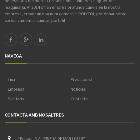
necessitats del mercat en solucions sanitàries i lloguer de
maquinària. Al 2014 s’han emprès profunds canvis en la nostra
empresa, creant un nou nom comercial POLYTOI, per donar servei
exclusivament al sanitari portàtil
NAVEGA
Inici
Pressupost
Empresa
Noticies
Sanitaris
Contacte
CONTACTA AMB NOSALTRES
c/ Edison, 5-A | PINEDA DE MAR | 08397