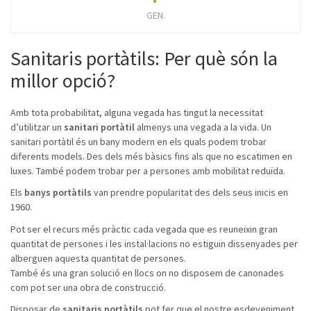
GEN.
Sanitaris portàtils: Per què són la
millor opció?
Amb tota probabilitat, alguna vegada has tingut la necessitat
d’utilitzar un
sanitari portàtil
almenys una vegada a la vida. Un
sanitari portàtil és un bany modern en els quals podem trobar
diferents models. Des dels més bàsics fins als que no escatimen en
luxes. També podem trobar per a persones amb mobilitat reduïda.
Els
banys portàtils
van prendre popularitat des dels seus inicis en
1960.
Pot ser el recurs més pràctic cada vegada que es reuneixin gran
quantitat de persones i les instal·lacions no estiguin dissenyades per
alberguen aquesta quantitat de persones.
També és una gran solució en llocs on no disposem de canonades
com pot ser una obra de construcció.
Disposar de
sanitaris portàtils
pot fer que el nostre esdeveniment