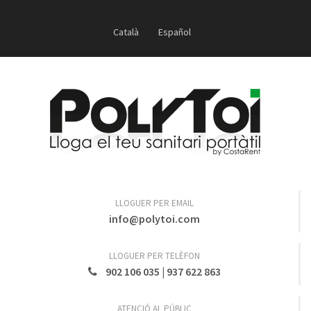
Català
Español
LLOGUER PER EMAIL
info@polytoi.com
LLOGUER PER TELÈFON
902 106 035
|
937 622 863
ATENCIÓ AL PÚBLIC