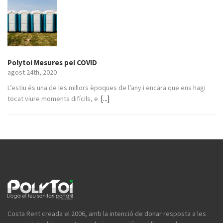
Polytoi Mesures pel COVID
agost 24th, 2020
L’estiu és una de les millors èpoques de l’any i encara que ens hagi
[...]
tocat viure moments difícils, e
Costa Rent creada el 2006, amb la intenció de donar resposta a les