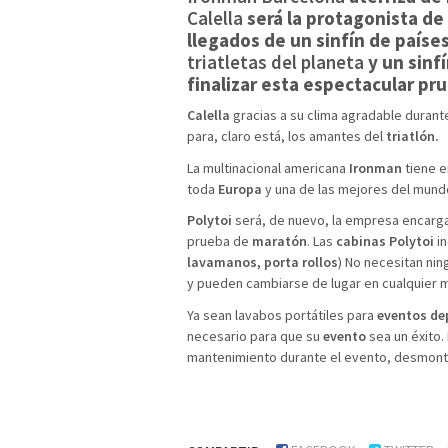
Calella
será la protagonista de
llegados de un sinfín de paíse
triatletas del planeta
y un sinf
finalizar esta espectacular pr
Calella
gracias a su clima agradable durant
para, claro está, los amantes del
triatl
ó
n
.
La multinacional americana
Ironman
tiene 
toda
Europa
y una de las mejores del mund
Polytoi
será, de nuevo, la empresa encarg
prueba de
marat
ó
n
. Las
cabinas Polytoi
in
lavamanos, porta rollos
) No necesitan nin
y pueden cambiarse de lugar en cualquier
Ya sean lavabos portátiles para
eventos
de
necesario para que su
evento
sea un éxito.
mantenimiento durante el evento, desmonta