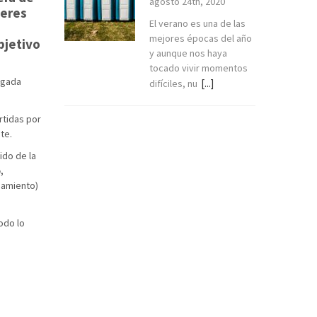
agosto 24th, 2020
jeres
El verano es una de las
mejores épocas del año
bjetivo
y aunque nos haya
tocado vivir momentos
igada
[...]
difíciles, nu
rtidas por
te.
rido de la
,
eamiento)
odo lo