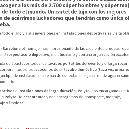
 acoger a los más de 2.700 súper hombres y súper mu
s de todo el mundo. Un cartel de lujo con los
mejores
ín de acérrimos luchadores que tendrán como único o
ueba.
e todo el año y a sus inversiones en
instalaciones deportivas
es visita obl
en
Barcelona
el montaje más impresionante de las crecientes pruebas repa
o. Un
espect
á
culo deportivo
, multitudinario y con una organización excelen
ada de abastecer todos los
lavabos port
á
tiles
del
evento
y el largo recor
corporan todos los accesorios de un
lavabo dom
é
stico
(
taza wc, urinario
gún tipo de instalación (no se han de conectar a ninguna red de agua ni san
 momento.
portivos
o
instalaciones de larga duraci
ó
n
,
Polytoi
nos encargamos de t
 En
Polytoi
Te
asesoramos
y nos encargamos del transporte, montaje,
je y limpieza.