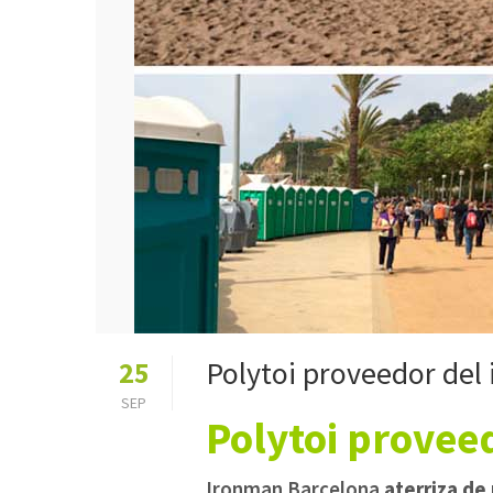
Polytoi proveedor del
25
SEP
Polytoi provee
Ironman Barcelona
aterriza de