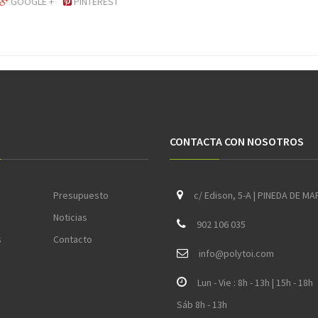
GOOGLE +
PINTEREST
CONTACTA CON NOSOTROS
Presupuesto
c/ Edison, 5-A | PINEDA DE MA
Noticias
902 106 035
s
Contacto
i
nfo@polytoi.com
Lun - Vie : 8h - 13h | 15h - 18h
Sáb 8h - 13h