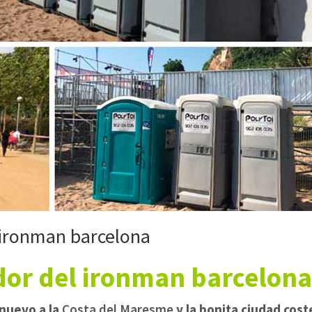
 ironman barcelona
dor del ironman barcelona
 nuevo a la
Costa del Maresme
y la bonita ciudad cost