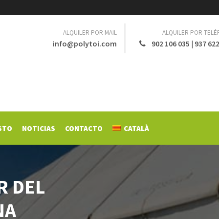
ALQUILER POR MAIL
ALQUILER POR TEL
info@polytoi.com
902 106 035
|
937 622
STO
NOTICIAS
CONTACTO
CATALÀ
R DEL
NA