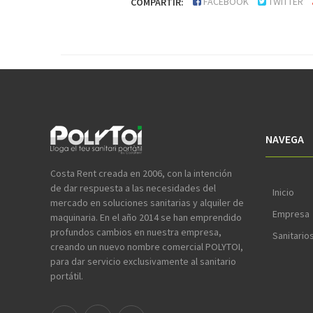
FACEBOOK
TWITTER
COMPARTIR:
NAVEGA
Costa Rent creada en 2006, con la intención
de dar respuesta a las necesidades del
Inicio
mercado en soluciones sanitarias y alquiler de
Empresa
maquinaria. En el año 2014 se han emprendido
profundos cambios en nuestra empresa,
Sanitario
creando un nuevo nombre comercial POLYTOI,
para dar servicio exclusivamente al sanitario
portátil.