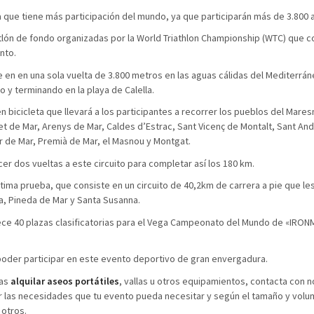
 que tiene más participación del mundo, ya que participarán más de 3.800 a
tlón de fondo organizadas por la World Triathlon Championship (WTC) que c
nto.
 en en una sola vuelta de 3.800 metros en las aguas cálidas del Mediterrá
o y terminando en la playa de Calella.
n bicicleta que llevará a los participantes a recorrer los pueblos del Mare
net de Mar, Arenys de Mar, Caldes d’Estrac, Sant Vicenç de Montalt, Sant An
r de Mar, Premià de Mar, el Masnou y Montgat.
er dos vueltas a este circuito para completar así los 180 km.
ltima prueba, que consiste en un circuito de 40,2km de carrera a pie que les
a, Pineda de Mar y Santa Susanna.
ece 40 plazas clasificatorias para el Vega Campeonato del Mundo de «IRO
oder participar en este evento deportivo de gran envergadura.
tas
alquilar aseos portátiles
, vallas u otros equipamientos, contacta con 
r las necesidades que tu evento pueda necesitar y según el tamaño y vol
 otros.