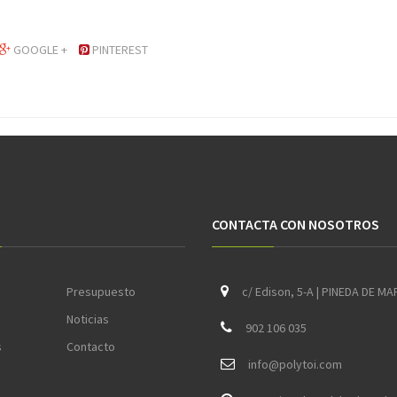
GOOGLE +
PINTEREST
CONTACTA CON NOSOTROS
Presupuesto
c/ Edison, 5-A | PINEDA DE MA
Noticias
902 106 035
s
Contacto
i
nfo@polytoi.com