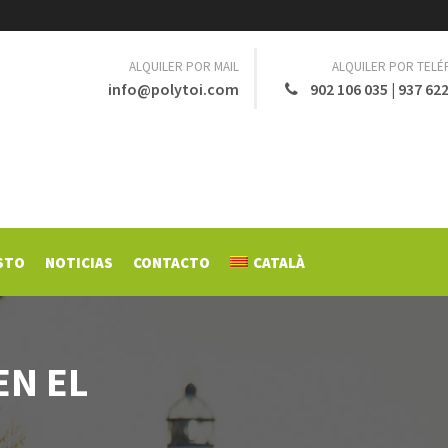
ALQUILER POR MAIL
ALQUILER POR TEL
info@polytoi.com
902 106 035
|
937 622
STO
NOTICIAS
CONTACTO
CATALÀ
EN EL