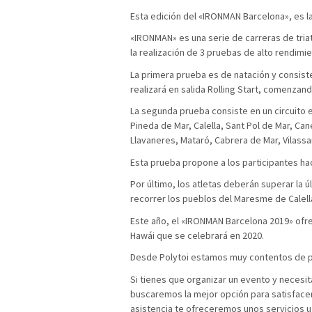
Esta edición del «IRONMAN Barcelona», es la
«IRONMAN» es una serie de carreras de tria
la realización de 3 pruebas de alto rendimie
La primera prueba es de natación y consiste
realizará en salida Rolling Start, comenzand
La segunda prueba consiste en un circuito e
Pineda de Mar, Calella, Sant Pol de Mar, Ca
Llavaneres, Mataró, Cabrera de Mar, Vilassa
Esta prueba propone a los participantes hac
Por último, los atletas deberán superar la ú
recorrer los pueblos del Maresme de Calell
Este año, el «IRONMAN Barcelona 2019» ofr
Hawái que se celebrará en 2020.
Desde Polytoi estamos muy contentos de p
Si tienes que organizar un evento y necesi
buscaremos la mejor opción para satisface
asistencia te ofreceremos unos servicios u