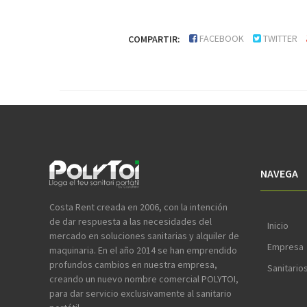
FACEBOOK
TWITTER
COMPARTIR:
NAVEGA
Costa Rent creada en 2006, con la intención
de dar respuesta a las necesidades del
Inicio
mercado en soluciones sanitarias y alquiler de
Empresa
maquinaria. En el año 2014 se han emprendido
profundos cambios en nuestra empresa,
Sanitario
creando un nuevo nombre comercial POLYTOI,
para dar servicio exclusivamente al sanitario