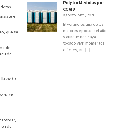
Polytoi Medidas por
tletas.
COVID
agosto 24th, 2020
onsiste en
El verano es una de las
mejores épocas del año
neo, que se
y aunque nos haya
tocado vivir momentos
sme de
[...]
difíciles, nu
dreu de
 llevará a
NMAN» en
nosotros y
umen de