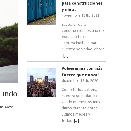
para construcciones
y obras
noviembre 11th, 2021
El sector de la
construcción, es uno de
esos sectores
imprescindibles para
nuestra sociedad. Ahora,
[...]
Volveremos con más
fuerza que nunca!
diciembre 18th, 2020
Como todos sabéis,
mundo
nuestra sociedad ha
vivido momentos muy
dimiento
duros durante estos
últimos meses y
[...]
todos
y