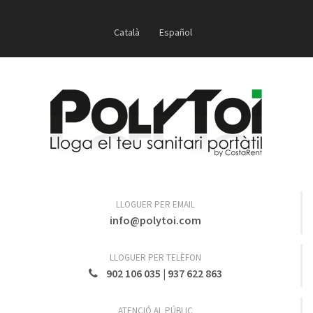
Català
Español
LLOGUER PER EMAIL
info@polytoi.com
LLOGUER PER TELÈFON
902 106 035
|
937 622 863
ATENCIÓ AL PÚBLIC