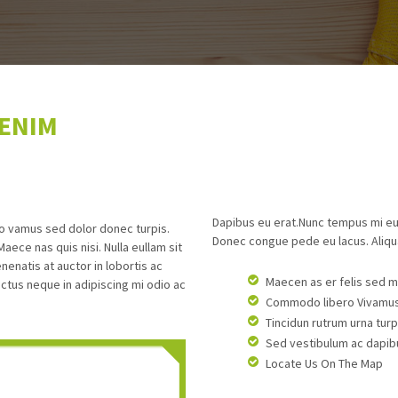
 ENIM
Dapibus eu erat.Nunc tempus mi eu
ro vamus sed dolor donec turpis.
Donec congue pede eu lacus. Aliqu
ece nas quis nisi. Nulla eullam sit
enatis at auctor in lobortis ac
Maecen as er felis sed m
uctus neque in adipiscing mi odio ac
Commodo libero Vivamus s
Tincidun rutrum urna turpis
Sed vestibulum ac dapibu
Locate Us On The Map