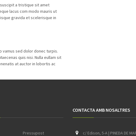
uscipit a tristique sit amet
 neque lacus com modo mauris ut
risque gravida et scelerisque in
ro vamus sed dolor donec turpis.
ecenas quis nisi. Nulla eullam sit
enatis at auctor in lobortis ac
CONTACTA AMB NOSALTRES
Pressupost
c/ Edison, 5-A | PINEDA DE MA