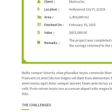
Client ::
Monica Inc.
Location ::
Hollywood City FL 21029
Area ::
1,450,000 m2
Finished On ::
February 10, 2015
Value ::
$653,000.00
The project was completed 
Remarks ::
the savings returned to the 
Mollis semper lobortis vitae phasellus turpis commodo libe
Praesent sit amet idn non magna vel diam trum elementum. Ma
amet metus eget dolor semper laoreet. Etiam ante lectus ven
velit. Proin rutrum turpis non accumsan aliquet odio magna l
felis.
THE CHALLENGES