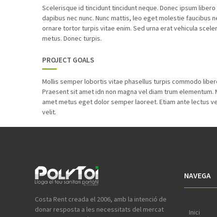
Scelerisque id tincidunt tincidunt neque. Donec ipsum libero s
dapibus nec nunc. Nunc mattis, leo eget molestie faucibus
ornare tortor turpis vitae enim. Sed urna erat vehicula scele
metus. Donec turpis.
PROJECT GOALS
Mollis semper lobortis vitae phasellus turpis commodo libe
Praesent sit amet idn non magna vel diam trum elementum. Ma
amet metus eget dolor semper laoreet. Etiam ante lectus ven
velit.
NAVEGA
Costa Rent creada el 2006, amb la intenció de
donar resposta a les necessitats del mercat
Inici