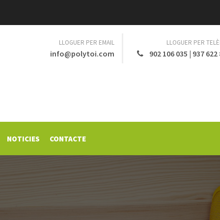
LLOGUER PER EMAIL
LLOGUER PER TEL
info@polytoi.com
902 106 035
|
937 622
NOTICIES
CONTACTE