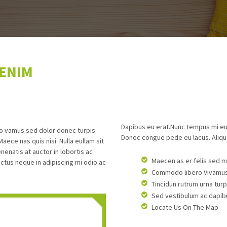
 ENIM
Dapibus eu erat.Nunc tempus mi eu
ro vamus sed dolor donec turpis.
Donec congue pede eu lacus. Aliqu
ece nas quis nisi. Nulla eullam sit
enatis at auctor in lobortis ac
Maecen as er felis sed m
uctus neque in adipiscing mi odio ac
Commodo libero Vivamus s
Tincidun rutrum urna turpis
Sed vestibulum ac dapibu
Locate Us On The Map