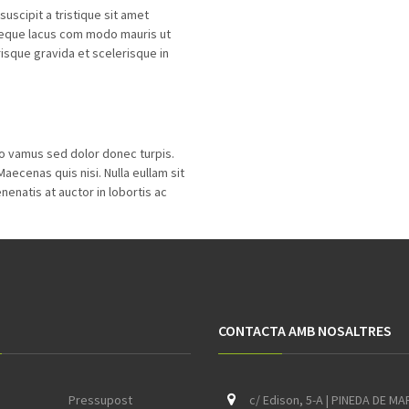
uscipit a tristique sit amet
 neque lacus com modo mauris ut
risque gravida et scelerisque in
ro vamus sed dolor donec turpis.
ecenas quis nisi. Nulla eullam sit
enatis at auctor in lobortis ac
CONTACTA AMB NOSALTRES
Pressupost
c/ Edison, 5-A | PINEDA DE MA