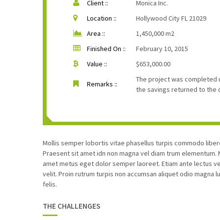
Client ::
Monica Inc.
Location ::
Hollywood City FL 21029
Area ::
1,450,000 m2
Finished On ::
February 10, 2015
Value ::
$653,000.00
The project was completed 
Remarks ::
the savings returned to the 
Mollis semper lobortis vitae phasellus turpis commodo libe
Praesent sit amet idn non magna vel diam trum elementum. Ma
amet metus eget dolor semper laoreet. Etiam ante lectus ven
velit. Proin rutrum turpis non accumsan aliquet odio magna l
felis.
THE CHALLENGES