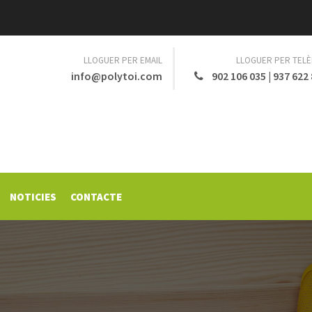
LLOGUER PER EMAIL
LLOGUER PER TEL
info@polytoi.com
902 106 035
|
937 622
NOTICIES
CONTACTE