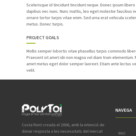
Scelerisque id tincidunt tincidunt neque. Donec ipsum libero s
dapibus nec nunc. Nunc mattis, leo eget molestie faucibus
ornare tortor turpis vitae enim. Sed urna erat vehicula scele
metus. Donec turpis.
PROJECT GOALS
Mollis semper lobortis vitae phasellus turpis commodo libe
Praesent sit amet idn non magna vel diam trum elementum. Ma
amet metus eget dolor semper laoreet. Etiam ante lectus ven
velit.
NAVEGA
Costa Rent creada el 2006, amb la intenció de
donar resposta a les necessitats del mercat
Inici